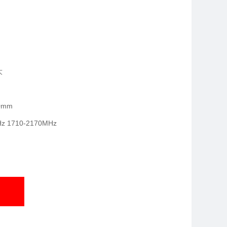
大
0mm
 1710-2170MHz