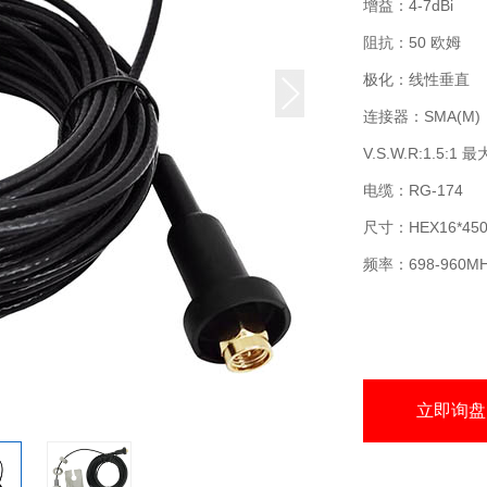
增益：4-7dBi
阻抗：50 欧姆
极化：线性垂直
连接器：SMA(M)
V.S.W.R:1.5:1 最
电缆：RG-174
尺寸：HEX16*45
频率：698-960MHz
立即询盘