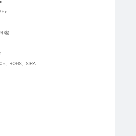
mm
MHz
(可选)
m
CE、ROHS、SIRA